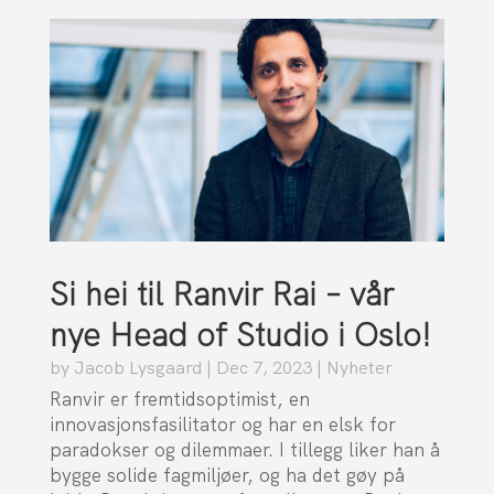
Si hei til Ranvir Rai – vår
nye Head of Studio i Oslo!
by
Jacob Lysgaard
|
Dec 7, 2023
|
Nyheter
Ranvir er fremtidsoptimist, en
innovasjonsfasilitator og har en elsk for
paradokser og dilemmaer. I tillegg liker han å
bygge solide fagmiljøer, og ha det gøy på