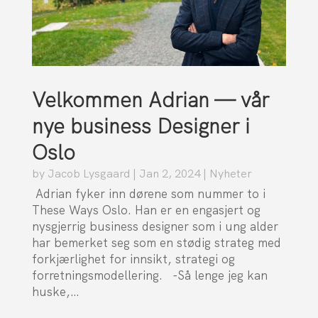
Velkommen Adrian — vår
nye business Designer i
Oslo
by
Jacob Lysgaard
|
Jan 2, 2024
|
Nyheter
Adrian fyker inn dørene som nummer to i
These Ways Oslo. Han er en engasjert og
nysgjerrig business designer som i ung alder
har bemerket seg som en stødig strateg med
forkjærlighet for innsikt, strategi og
forretningsmodellering. -Så lenge jeg kan
huske,…