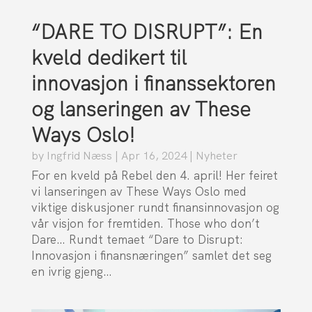
“DARE TO DISRUPT”: En
kveld dedikert til
innovasjon i finanssektoren
og lanseringen av These
Ways Oslo!
by
Ingfrid Næss
|
Apr 16, 2024
|
Nyheter
For en kveld på Rebel den 4. april! Her feiret
vi lanseringen av These Ways Oslo med
viktige diskusjoner rundt finansinnovasjon og
vår visjon for fremtiden. Those who don’t
Dare… Rundt temaet “Dare to Disrupt:
Innovasjon i finansnæringen” samlet det seg
en ivrig gjeng…