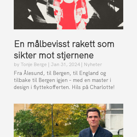
En målbevisst rakett som
sikter mot stjernene
by
Tonje Berge
|
Jan 31, 2024
|
Nyheter
Fra Ålesund, til Bergen, til England og
tilbake til Bergen igjen – med en master i
design i flyttekofferten. Hils på Charlotte!