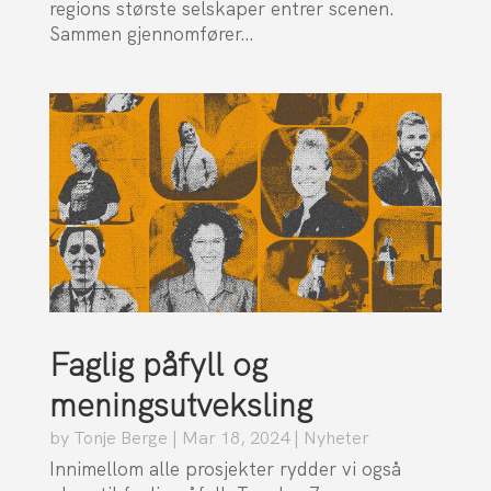
regions største selskaper entrer scenen.
Sammen gjennomfører…
Faglig påfyll og
meningsutveksling
by
Tonje Berge
|
Mar 18, 2024
|
Nyheter
Innimellom alle prosjekter rydder vi også