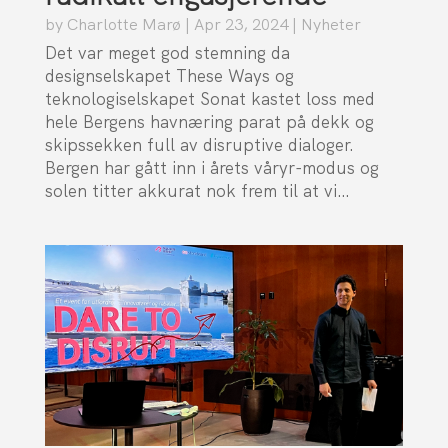
by
Charlotte Marø
|
Apr 23, 2024
|
Nyheter
Det var meget god stemning da
designselskapet These Ways og
teknologiselskapet Sonat kastet loss med
hele Bergens havnæring parat på dekk og
skipssekken full av disruptive dialoger.
Bergen har gått inn i årets våryr-modus og
solen titter akkurat nok frem til at vi…