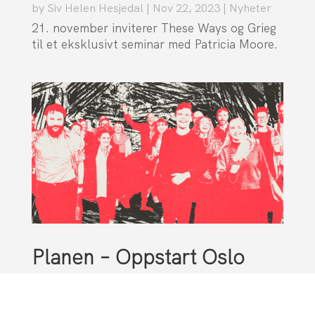
by
Siv Helen Hesjedal
|
Nov 22, 2023
|
Nyheter
21. november inviterer These Ways og Grieg
til et eksklusivt seminar med Patricia Moore.
Planen – Oppstart Oslo
2024
by
Hogne Gjersvik
|
Oct 17, 2023
|
Nyheter