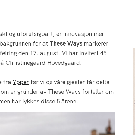
askt og uforutsigbart, er innovasjon mer
 bakgrunnen for at
These Ways
markerer
feiring den 17. august. Vi har invitert 45
s på Christinegaard Hovedgaard.
e fra
Ypper
før vi og våre gjester får delta
 som er gründer av These Ways forteller om
mmen har lykkes disse 5 årene.