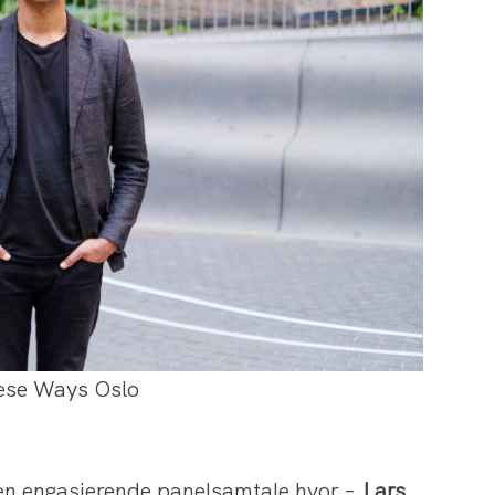
hese Ways Oslo
r en engasjerende panelsamtale hvor –
Lars